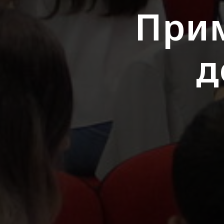
Прим
д