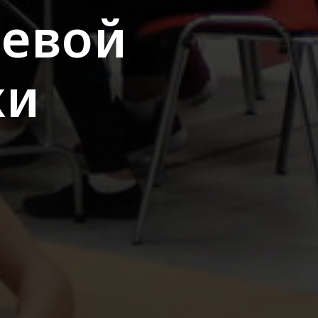
аевой
жи